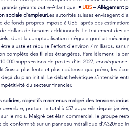
es grands gérants outre-Atlantique. 
•
 UBS
 – Allègement p
ion sociale d’ampleur
Les autorités suisses envisagent d’a
dre de fonds propres imposé à UBS, après des estimation
s de dollars de besoins additionnels. Le traitement des ac
iciels, dont la comptabilisation intégrale gonflait mécani
être ajusté et réduire l’effort d’environ 7 milliards, sans
ion complète des filiales étrangères. Parallèlement, la b
à 10 000 suppressions de postes d’ici 2027, conséquence
it Suisse plus lente et plus coûteuse que prévu, les éc
 deçà du plan initial. Le débat helvétique s’intensifie en
mpétitivité du secteur financier.
ns solides, objectifs maintenus malgré des tensions indust
 novembre, portant le total à 657 appareils depuis janvier,
ur le mois. Malgré cet élan commercial, le groupe rest
ut de conformité sur un panneau métallique d’A320neo i