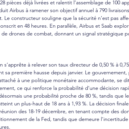
 pièces déjà livrées et ralentit l’assemblage de 100 app
duit Airbus à ramener son objectif annuel à 790 livraisons
t. Le constructeur souligne que la sécurité n’est pas affe
onscrit en 48 heures. En parallèle, Airbus et Saab explo
 de drones de combat, donnant un signal stratégique pos
 s’apprête à relever son taux directeur de 0,50 % à 0,7
 sa première hausse depuis janvier. Le gouvernement, 
 attaché à une politique monétaire accommodante, se dit
ement, ce qui renforce la probabilité d’une décision rapi
désormais une probabilité proche de 80 %, tandis que l
tteint un plus-haut de 18 ans à 1,93 %. La décision finale
a réunion des 18-19 décembre, en tenant compte des do
sitionnement de la Fed, tandis que demeure l’incertitude 
ures.