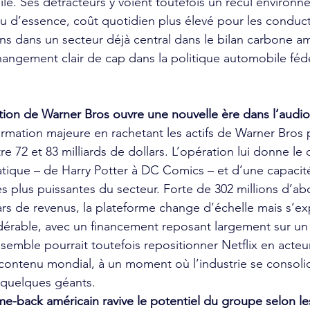
ile. Ses détracteurs y voient toutefois un recul environn
u d’essence, coût quotidien plus élevé pour les conduct
s dans un secteur déjà central dans le bilan carbone am
angement clair de cap dans la politique automobile fédé
ation de Warner Bros ouvre une nouvelle ère dans l’audio
rmation majeure en rachetant les actifs de Warner Bros 
e 72 et 83 milliards de dollars. L’opération lui donne le 
ique – de Harry Potter à DC Comics – et d’une capacit
s plus puissantes du secteur. Forte de 302 millions d’ab
lars de revenus, la plateforme change d’échelle mais s’e
idérable, avec un financement reposant largement sur un 
nsemble pourrait toutefois repositionner Netflix en acteu
contenu mondial, à un moment où l’industrie se consolid
 quelques géants.
e-back américain ravive le potentiel du groupe selon le