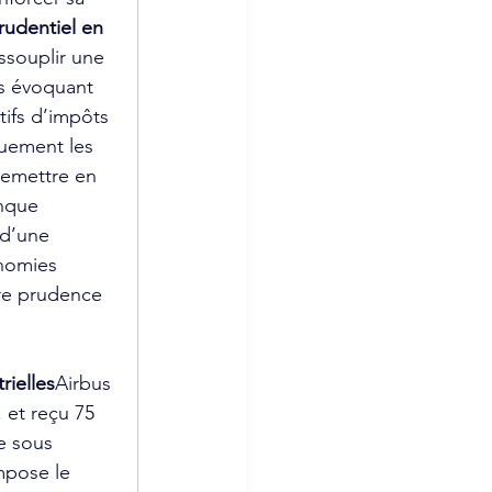
rudentiel en 
ssouplir une 
s évoquant 
tifs d’impôts 
quement les 
 remettre en 
anque 
 d’une 
onomies 
tre prudence 
rielles
Airbus 
 et reçu 75 
e sous 
mpose le 