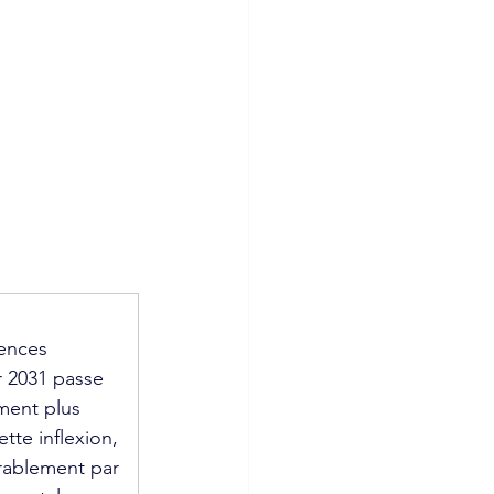
ences 
r 2031 passe 
ment plus 
tte inflexion, 
rablement par 