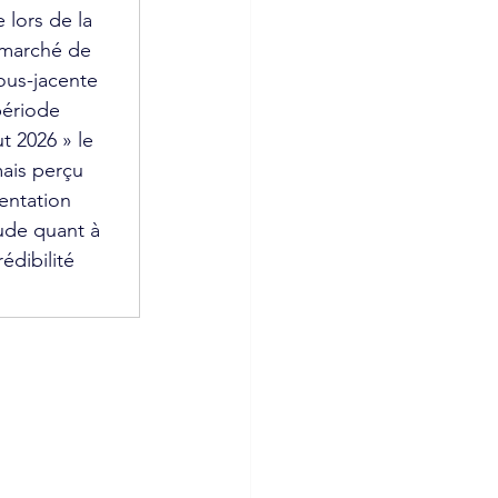
 lors de la 
 marché de 
ous-jacente 
période 
t 2026 » le 
ais perçu 
entation 
ude quant à 
dibilité 