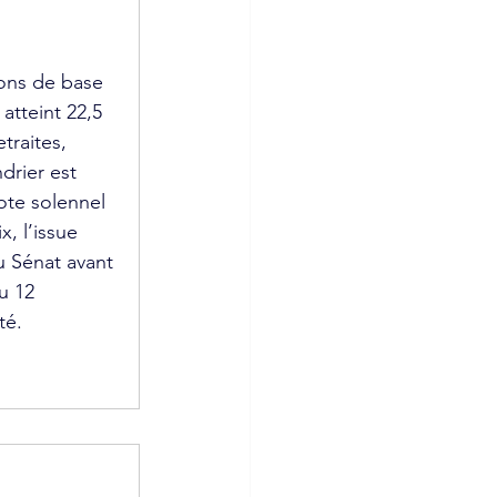
ions de base 
 atteint 22,5 
traites, 
drier est 
ote solennel 
, l’issue 
u Sénat avant 
u 12 
té.