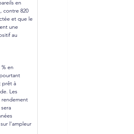
areils en 
, contre 820 
ctée et que le 
rent une 
itif au 
5 % en 
pourtant 
 prêt à 
de. Les 
e rendement 
 sera 
nnées 
sur l’ampleur 