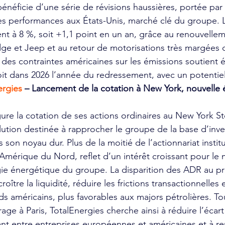
 bénéficie d’une série de révisions haussières, portée par 
s performances aux États-Unis, marché clé du groupe. L
nt à 8 %, soit +1,1 point en un an, grâce au renouvelle
 et Jeep et au retour de motorisations très margées 
des contraintes américaines sur les émissions soutient 
it dans 2026 l’année du redressement, avec un potentiel
ergies 
– Lancement de la cotation à New York, nouvelle 
ure la cotation de ses actions ordinaires au New York St
tion destinée à rapprocher le groupe de la base d’inves
son noyau dur. Plus de la moitié de l’actionnariat instit
’Amérique du Nord, reflet d’un intérêt croissant pour le
égie énergétique du groupe. La disparition des ADR au pro
roître la liquidité, réduire les frictions transactionnelles e
rds américains, plus favorables aux majors pétrolières. To
age à Paris, TotalEnergies cherche ainsi à réduire l’écart
tant entre entreprises européennes et américaines et à re