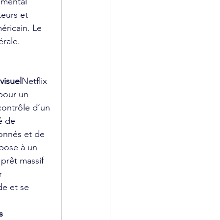
emental 
eurs et 
éricain. Le 
rale.
visuel
Netflix 
pour un 
contrôle d’un 
é de 
onnés et de 
xpose à un 
prêt massif 
r 
e et se 
s 