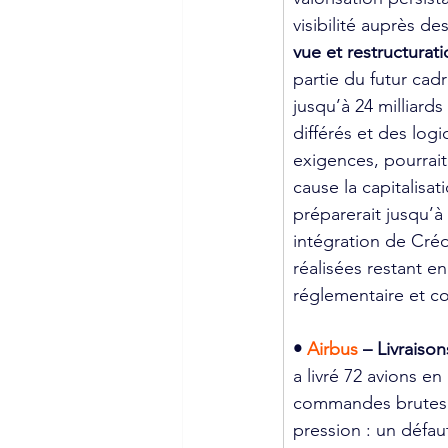
visibilité auprès d
vue et restructurat
partie du futur ca
jusqu’à 24 milliard
différés et des log
exigences, pourrait 
cause la capitalisat
préparerait jusqu’
intégration de Créd
réalisées restant en
réglementaire et co
• 
Airbus 
– Livraiso
a livré 72 avions en
commandes brutes s
pression : un défa