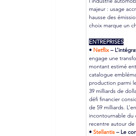
l’industrie automob
majeur : usage accr
hausse des émission
choix marque un ch
ENTREPRISES
• 
Netflix 
– L’intégr
engage une transfo
montant estimé entr
catalogue emblémat
production parmi le
39 milliards de dol
défi financier cons
de 59 milliards. L’e
incontournable du 
recentre autour de
• 
Stellantis 
– Le com