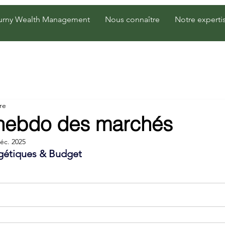
urny Wealth Management
Nous connaître
Notre experti
re
 hebdo des marchés
éc. 2025
gétiques & Budget