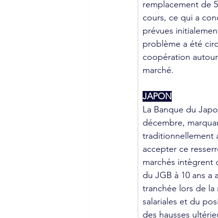
remplacement de 528
cours, ce qui a con
prévues initialemen
problème a été circ
coopération autour
marché.
JAPON
La Banque du Japon
décembre, marquant
traditionnellement
accepter ce resserr
marchés intègrent 
du JGB à 10 ans a a
tranchée lors de l
salariales et du po
des hausses ultérie