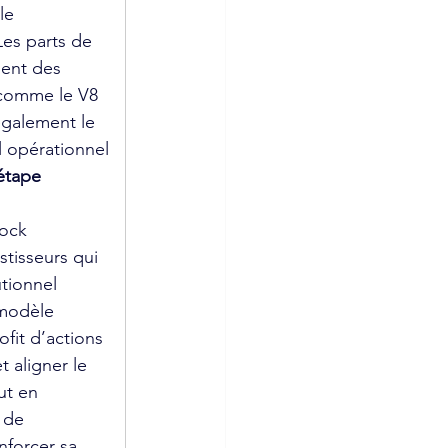
le 
es parts de 
ment des 
comme le V8 
également le 
 opérationnel 
étape 
ock 
tisseurs qui 
utionnel 
 modèle 
fit d’actions 
t aligner le 
ut en 
 de 
nforcer sa 