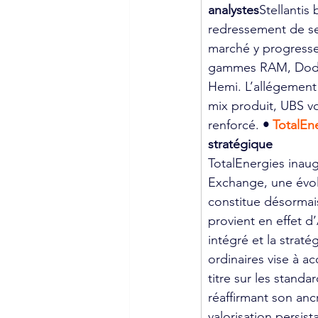
analystes
Stellantis
redressement de se
marché y progresse
gammes RAM, Dodge
Hemi. L’allégement 
mix produit, UBS vo
renforcé. 
• 
TotalEn
stratégique
TotalEnergies inaug
Exchange, une évolu
constitue désormais 
provient en effet d
intégré et la strat
ordinaires vise à acc
titre sur les standa
réaffirmant son ancr
valorisation persis