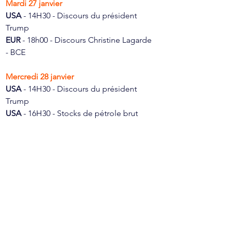
Mardi 27 janvier
USA 
- 14H30 - Discours du président 
Trump 
EUR 
- 18h00 - Discours Christine Lagarde 
- BCE
Mercredi 28 janvier
USA 
- 14H30 - Discours du président 
Trump 
USA 
- 16H30 - Stocks de pétrole brut
USA
 - 20H00 - Décision de la FED - Taux 
d'intérêt
USA 
- 20H00 - Communiqué du FOMC
Vendredi 30 janvier
FRA 
- 7h30 - PIB français 
EUR 
- 9H15 - PMI manufacturier France
EUR 
- 10H00 - PIB allemand 
USA 
- 14H30 - Prix à la production