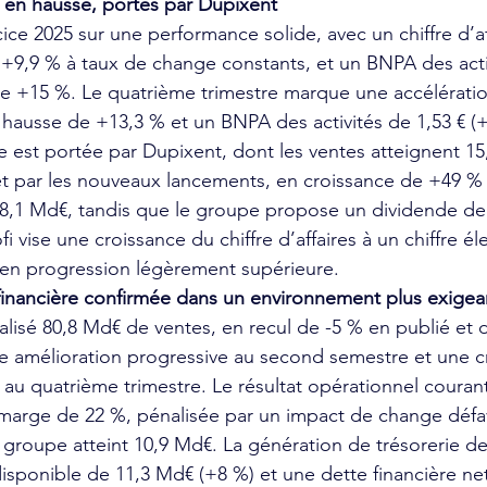
s en hausse, portés par Dupixent
cice 2025 sur une performance solide, avec un chiffre d’af
+9,9 % à taux de change constants, et un BNPA des activ
de +15 %. Le quatrième trimestre marque une accélératio
hausse de +13,3 % et un BNPA des activités de 1,53 € (+
 est portée par Dupixent, dont les ventes atteignent 15
et par les nouveaux lancements, en croissance de +49 % 
 8,1 Md€, tandis que le groupe propose un dividende de 
i vise une croissance du chiffre d’affaires à un chiffre él
 en progression légèrement supérieure.
 financière confirmée dans un environnement plus exigea
lisé 80,8 Md€ de ventes, en recul de -5 % en publié et 
e amélioration progressive au second semestre et une c
u quatrième trimestre. Le résultat opérationnel courant 
 marge de 22 %, pénalisée par un impact de change défa
u groupe atteint 10,9 Md€. La génération de trésorerie d
isponible de 11,3 Md€ (+8 %) et une dette financière ne