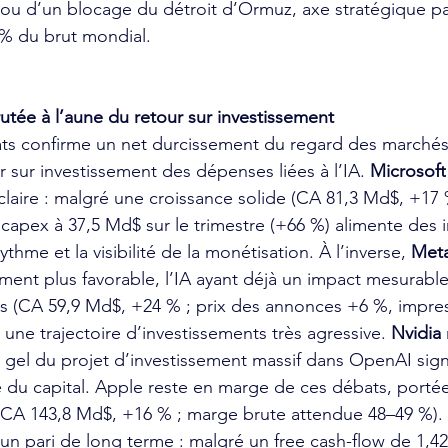
e ou d’un blocage du détroit d’Ormuz, axe stratégique pa
 % du brut mondial.
crutée à l’aune du retour sur investissement
tats confirme un net durcissement du regard des marchés
r sur investissement des dépenses liées à l’IA. 
Microsoft
us claire : malgré une croissance solide (CA 81,3 Md$, +17
 capex à 37,5 Md$ sur le trimestre (+66 %) alimente des i
ythme et la visibilité de la monétisation. À l’inverse, 
Met
ment plus favorable, l’IA ayant déjà un impact mesurable 
res (CA 59,9 Md$, +24 % ; prix des annonces +6 %, impre
une trajectoire d’investissements très agressive. 
Nvidia
 gel du projet d’investissement massif dans OpenAI sign
e du capital. Apple reste en marge de ces débats, porté
CA 143,8 Md$, +16 % ; marge brute attendue 48–49 %). 
n pari de long terme : malgré un free cash-flow de 1,4