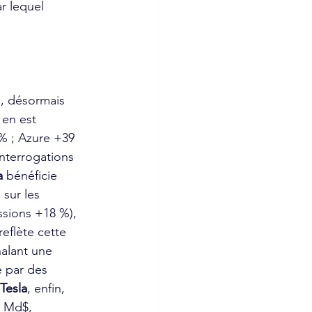
r lequel 
, désormais 
 en est 
 % ; Azure +39 
nterrogations 
a
 bénéficie 
sur les 
ssions +18 %), 
 reflète cette 
alant une 
e par des 
Tesla
, enfin, 
2 Md$, 