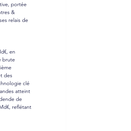
tive, portée 
tres & 
ses relais de 
d€, en 
 brute 
rième 
et des 
hnologie clé 
andes atteint 
idende de 
d€, reflétant 