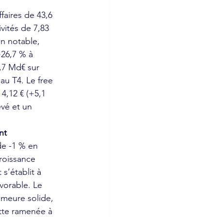
faires de 43,6 
ités de 7,83 
n notable, 
26,7 % à 
,7 Md€ sur 
au T4. Le free 
4,12 € (+5,1 
evé et un 
nt
de -1 % en 
roissance 
s’établit à 
vorable. Le 
emeure solide, 
tte ramenée à 