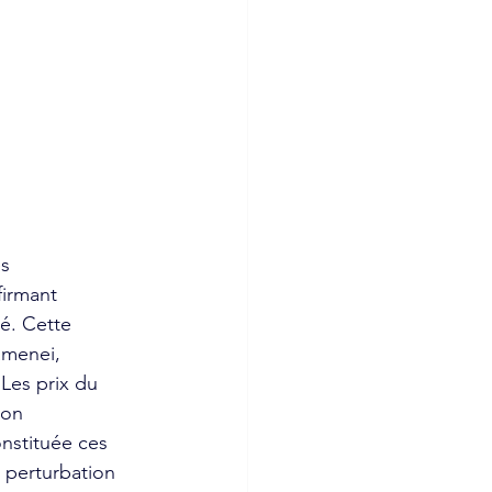
s 
irmant 
mé. Cette 
amenei, 
Les prix du 
ion 
onstituée ces 
 perturbation 