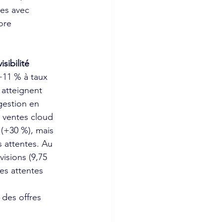
es avec 
ore 
sibilité
+11 % à taux 
 atteignent 
gestion en 
s ventes cloud 
(+30 %), mais 
 attentes. Au 
visions (9,75 
es attentes 
 
des offres 