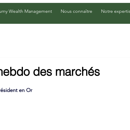
urny Wealth Management
Nous connaître
Notre experti
 hebdo des marchés
ésident en Or