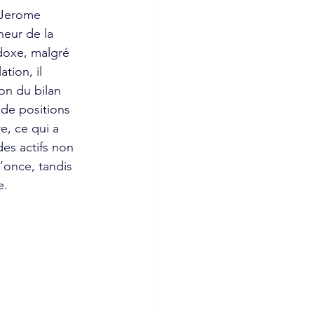
 Jerome 
eur de la 
doxe, malgré 
tion, il 
on du bilan 
de positions 
e, ce qui a 
es actifs non 
’once, tandis 
e.