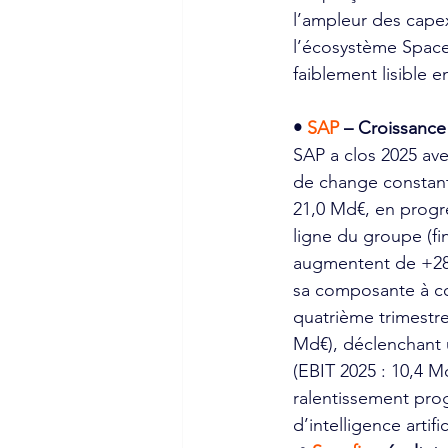
l’ampleur des cape
l’écosystème Space
faiblement lisible
• 
SAP 
– Croissance 
SAP a clos 2025 ave
de change constants
21,0 Md€, en progr
ligne du groupe (fi
augmentent de +28 
sa composante à co
quatrième trimestre,
Md€), déclenchant u
(EBIT 2025 : 10,4 M
ralentissement prog
d’intelligence artif