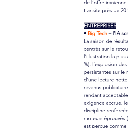
de l’offre iranienn
transite près de 20
ENTREPRISES
• 
Big Tech
 – l’IA s
La saison de résul
centrés sur le retou
l’illustration la pl
%), l’explosion des
persistantes sur le r
d’une lecture nette
revenus publicitai
rendant acceptable 
exigence accrue, le
discipline renforcé
moteurs éprouvés (
est perçue comme u