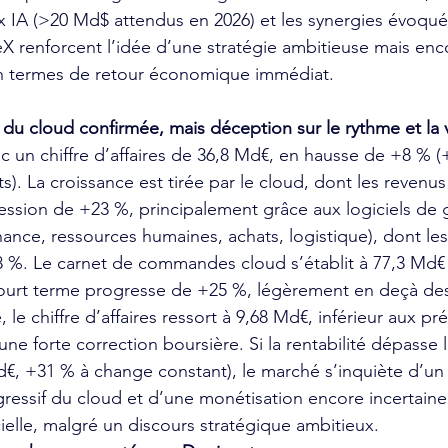
x IA (>20 Md$ attendus en 2026) et les synergies évoqué
X renforcent l’idée d’une stratégie ambitieuse mais enc
 en termes de retour économique immédiat.
du cloud confirmée, mais déception sur le rythme et la vi
c un chiffre d’affaires de 36,8 Md€, en hausse de +8 % (
). La croissance est tirée par le cloud, dont les revenus
ession de +23 %, principalement grâce aux logiciels de 
nance, ressources humaines, achats, logistique), dont le
%. Le carnet de commandes cloud s’établit à 77,3 Md€ 
urt terme progresse de +25 %, légèrement en deçà des
 le chiffre d’affaires ressort à 9,68 Md€, inférieur aux pré
ne forte correction boursière. Si la rentabilité dépasse l
d€, +31 % à change constant), le marché s’inquiète d’un
ressif du cloud et d’une monétisation encore incertaine 
icielle, malgré un discours stratégique ambitieux.