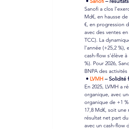
• 
Sanofi 
– résultat
Sanofi a clos l’exer
Md€, en hausse de 
€, en progression 
avec des ventes en 
TCC). La dynamique
l’année (+25,2 %), 
cash-flow s’élève à
%). Pour 2026, Sanof
BNPA des activités
• 
LVMH 
– Solidité
En 2025, LVMH a réa
organique, avec un
organique de +1 % a
17,8 Md€, soit une
résultat net part d
avec un cash-flow d