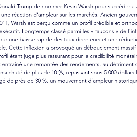
 Donald Trump de nommer Kevin Warsh pour succéder à
 une réaction d'ampleur sur les marchés. Ancien gouvern
2011, Warsh est perçu comme un profil crédible et ortho
exécutif. Longtemps classé parmi les « faucons » de l’infla
ur une baisse rapide des taux directeurs et une réducti
ale. Cette inflexion a provoqué un débouclement massif 
ofil étant jugé plus rassurant pour la crédibilité monétair
et entraîné une remontée des rendements, au détriment d
insi chuté de plus de 10 %, repassant sous 5 000 dollars l
ngé de près de 30 %, un mouvement d’ampleur historiqu