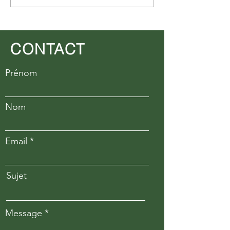
Management | T2 2026
marchés
CONTACT
Prénom
Nom
Email
Sujet
Message