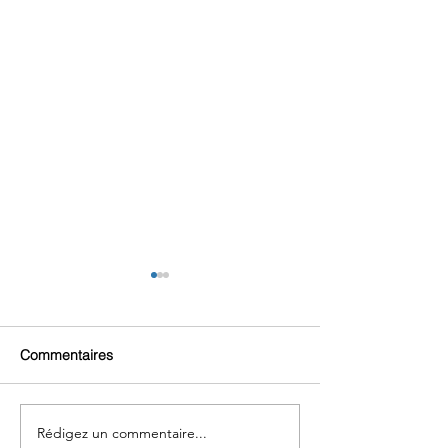
Commentaires
Rédigez un commentaire...
La lettre de Tourny Wealth
Le point hebdo 