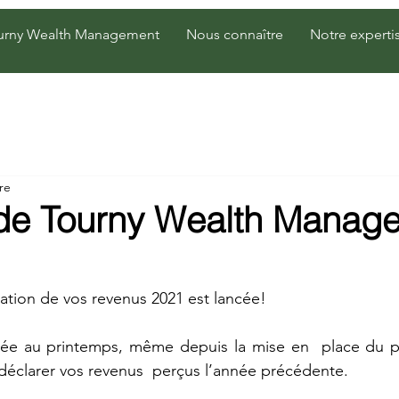
urny Wealth Management
Nous connaître
Notre experti
re
e de Tourny Wealth Manage
ation de vos revenus 2021 est lancée!
 au printemps, même depuis la mise en  place du pr
déclarer vos revenus  perçus l’année précédente. 