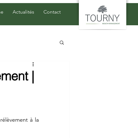
se
Actualités
Contact
ment |
élèvement à la 